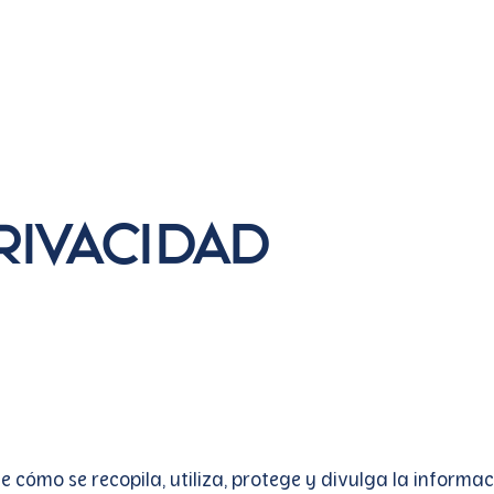
cia
Aliados
Reporte
Artículos
privacidad
e cómo se recopila, utiliza, protege y divulga la informa