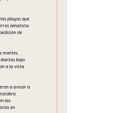
las playas que 
erros amatista 
pedición de 
s montes, 
 dantas bajo 
on a la vista 
eron a avisar a 
zozobra. 
n las 
rlos en 