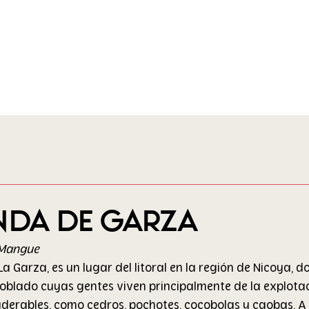
cia
Aliados
Reporte
Artículos
enda de garza
-Mangue
La Garza, es un lugar del litoral en la región de Nicoya, 
oblado cuyas gentes viven principalmente de la explotac
derables, como cedros, pochotes, cocobolas y caobas. A 