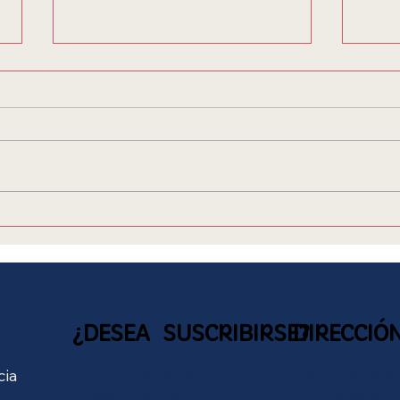
LAS PRIMERAS familias
El 
NOSAREÑAS
nos
¿DESEA SUSCRIBIRSE?
DIRECCIÓ
Envíe un correo a:
cia
Distrito de Nos
info@censonosara.com
Guanacaste, Co