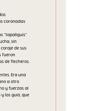
dos 
as coronadas 
s “tapaliguis” 
ucha, sin 
 coraje de sus 
s fueron 
s de flecheros.
ntes. Era una 
uno a otro 
o y fuerzas al 
y los guió, que 