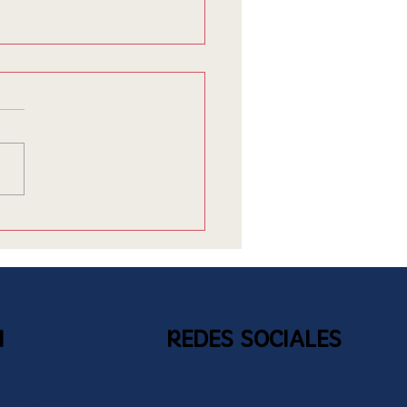
"primer" nacido de
ara
N
REDES SOCIALES
ara, Nicoya,
Facebook
sta Rica