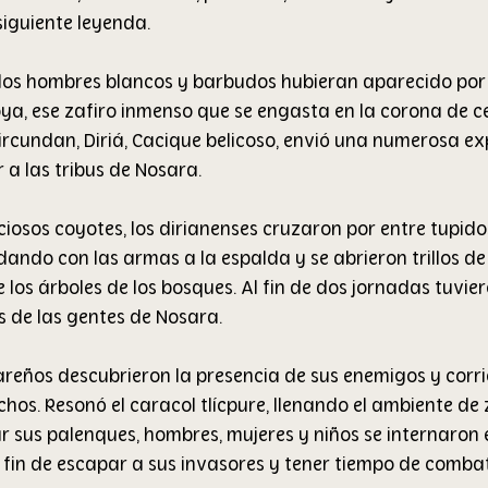
siguiente leyenda.
los hombres blancos y barbudos hubieran aparecido por 
oya, ese zafiro inmenso que se engasta en la corona de c
ircundan, Diriá, Cacique belicoso, envió una numerosa ex
 a las tribus de Nosara.
ciosos coyotes, los dirianenses cruzaron por entre tupido
dando con las armas a la espalda y se abrieron trillos de
 los árboles de los bosques. Al fin de dos jornadas tuvier
s de las gentes de Nosara.
eños descubrieron la presencia de sus enemigos y corri
chos. Resonó el caracol tlícpure, llenando el ambiente de 
r sus palenques, hombres, mujeres y niños se internaron e
fin de escapar a sus invasores y tener tiempo de combati