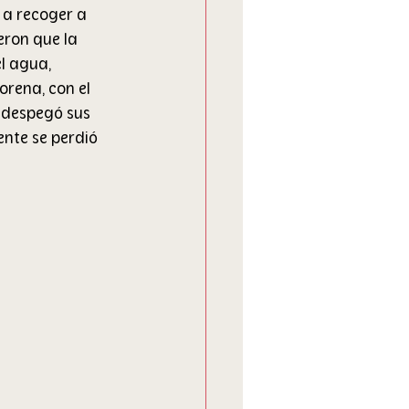
 a recoger a 
eron que la 
l agua, 
rena, con el 
 despegó sus 
nte se perdió 