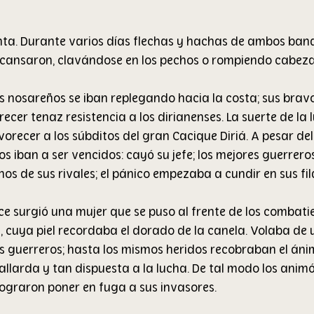
nta. Durante varios días flechas y hachas de ambos ban
cansaron, clavándose en los pechos o rompiendo cabez
s nosareños se iban replegando hacia la costa; sus bravo
ecer tenaz resistencia a los dirianenses. La suerte de la l
recer a los súbditos del gran Cacique Diriá. A pesar del
 iban a ser vencidos: cayó su jefe; los mejores guerrero
 de sus rivales; el pánico empezaba a cundir en sus fila
e surgió una mujer que se puso al frente de los combatie
, cuya piel recordaba el dorado de la canela. Volaba de 
s guerreros; hasta los mismos heridos recobraban el ánim
llarda y tan dispuesta a la lucha. De tal modo los animó 
 lograron poner en fuga a sus invasores.