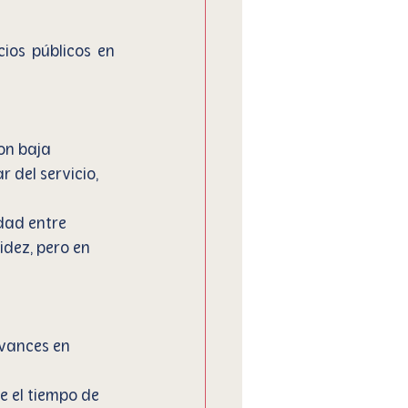
ios públicos en 
on baja 
del servicio, 
dad entre 
dez, pero en 
avances en 
 el tiempo de 