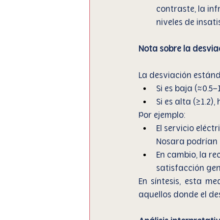
contraste, la in
niveles de insati
Nota sobre la desvi
La desviación estánd
Si es baja (≈0.5–
Si es alta (≥1.2
Por ejemplo:
El servicio eléc
Nosara podrían 
En cambio, la re
satisfacción ge
En síntesis, esta me
aquellos donde el des