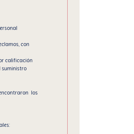
personal 
reclamos, con 
r calificación 
 suministro 
ncontraron los 
ales: