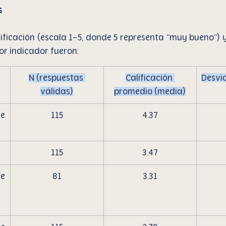
s
ificación (escala 1–5, donde 5 representa “muy bueno”) y
or indicador fueron:
N (respuestas 
Calificación 
Desvi
válidas)
promedio (media)
 
115
4.37
115
3.47
e 
81
3.31