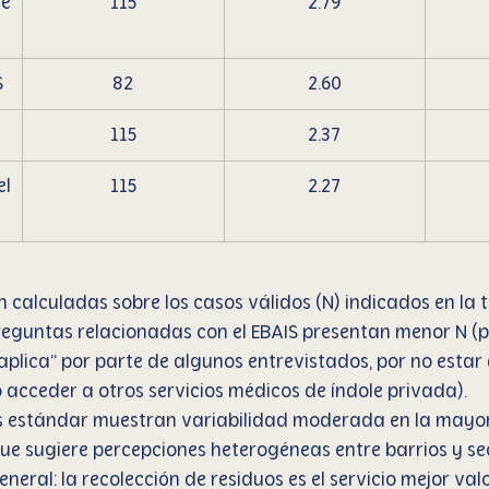
 
115
2.79
S
82
2.60
115
2.37
 
115
2.27
 calculadas sobre los casos válidos (N) indicados en la t
preguntas relacionadas con el EBAIS presentan menor N (p
aplica” por parte de algunos entrevistados, por no estar
o acceder a otros servicios médicos de índole privada).
s estándar muestran variabilidad moderada en la mayor
que sugiere percepciones heterogéneas entre barrios y se
neral: la recolección de residuos es el servicio mejor val