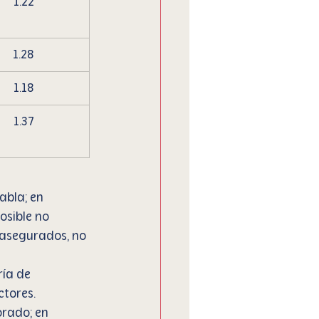
1.22
1.28
1.18
1.37
abla; en 
osible no 
 asegurados, no 
ía de 
ctores.
orado; en 