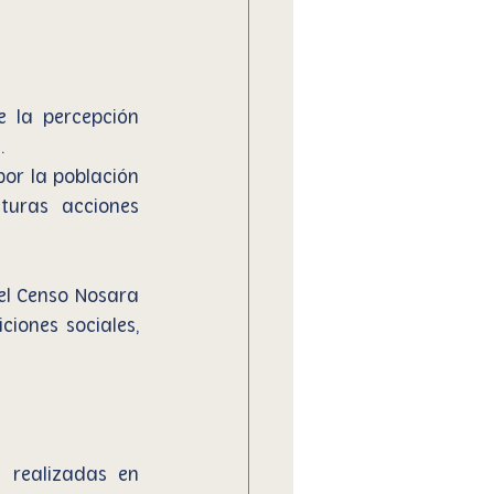
e la percepción 
. 
por la población 
turas acciones 
l Censo Nosara 
iones sociales, 
realizadas en 