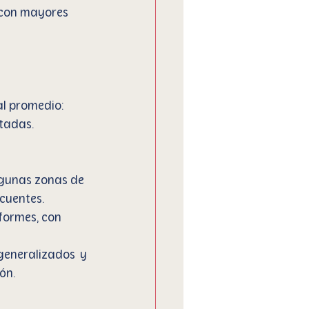
s con mayores 
al promedio:
stadas.
algunas zonas de 
cuentes.
formes, con 
generalizados y 
ón.