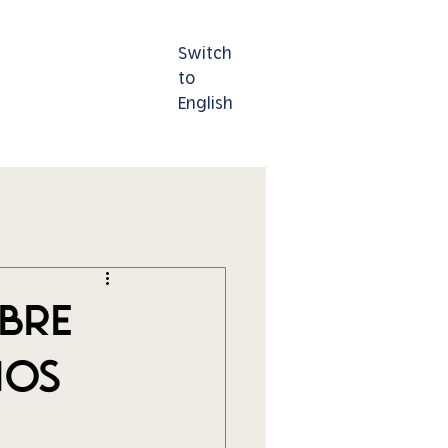
Switch
Contáctenos
to
English
bre
ios