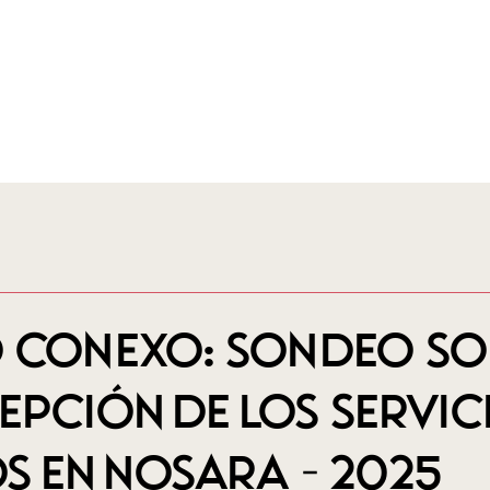
cia
Aliados
Reporte
Artículos
o Conexo: Sondeo so
epción de los Servic
s en Nosara – 2025